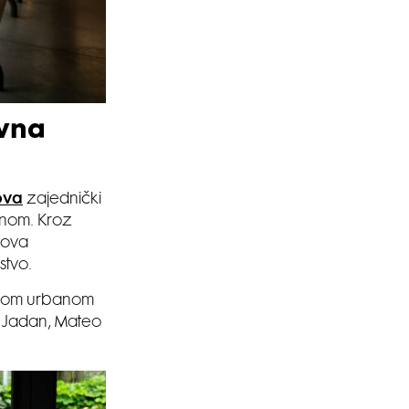
ivna
ova
zajednički
cenom. Kroz
ihova
stvo.
ernom urbanom
or Jadan, Mateo