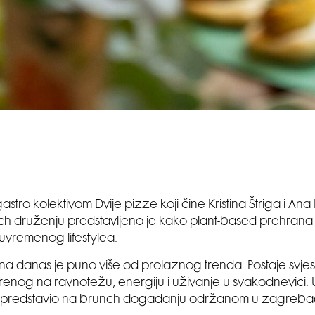
gastro kolektivom Dvije pizze koji čine Kristina Štriga i An
ch druženju predstavljeno je kako plant-based prehrana 
suvremenog lifestylea.
ana danas je puno više od prolaznog trenda. Postaje svje
renog na ravnotežu, energiju i uživanje u svakodnevici. 
nt predstavio na brunch događanju održanom u zagreb