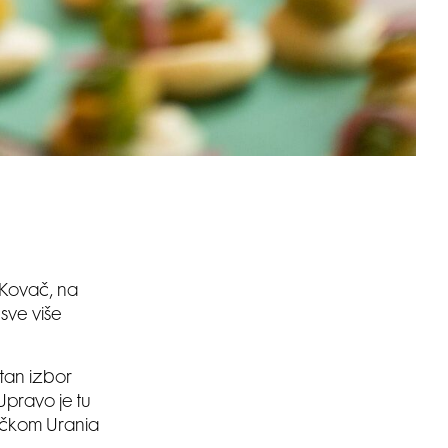
a Kovač, na
sve više
stan izbor
Upravo je tu
ačkom Urania