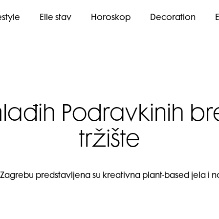
estyle
Elle stav
Horoskop
Decoration
lađih Podravkinih b
tržište
Zagrebu predstavljena su kreativna plant-based jela i 