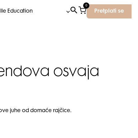
0
Elle Education
Pretplati se
rendova osvaja
nove juhe od domaće rajčice.