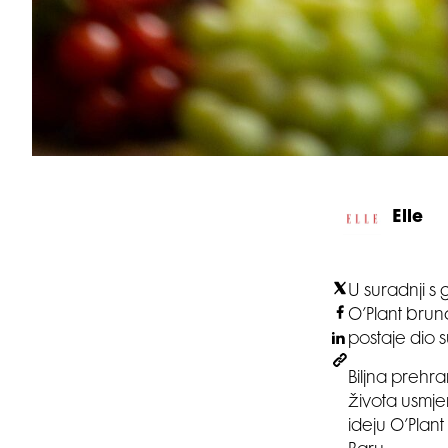
Elle
U suradnji s 
O’Plant brun
postaje dio 
Biljna prehr
života usmje
ideju O’Pla