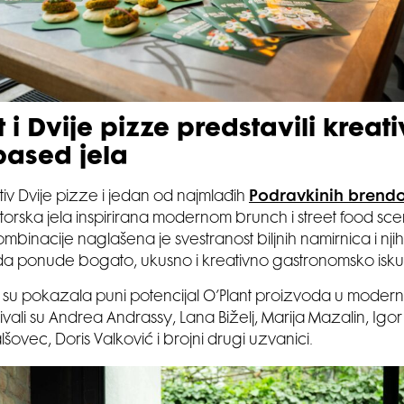
 i Dvije pizze predstavili kreat
based jela
tiv Dvije pizze i jedan od najmlađih
Podravkinih brend
 autorska jela inspirirana modernom brunch i street food s
ombinacije naglašena je svestranost biljnih namirnica i nj
a ponude bogato, ukusno i kreativno gastronomsko isku
ja su pokazala puni potencijal O’Plant proizvoda u mod
ivali su Andrea Andrassy, Lana Biželj, Marija Mazalin, Ig
lšovec, Doris Valković i brojni drugi uzvanici.