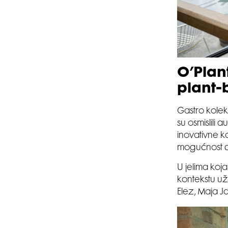
O’Plant
plant-
Gastro kolek
su osmislili
inovativne k
mogućnost d
U jelima ko
kontekstu už
Elez, Maja Ja