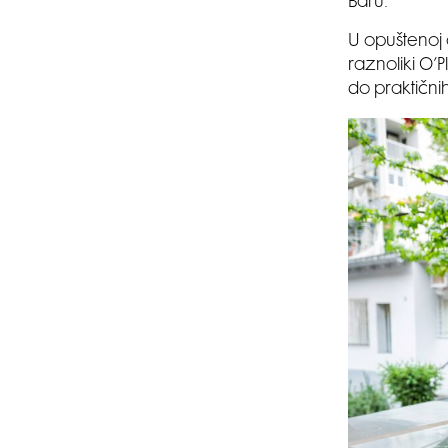
Baru.
U opuštenoj a
raznoliki O’
do praktični