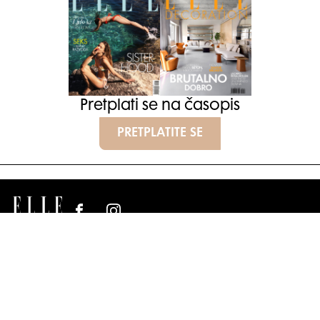
Pretplati se na časopis
PRETPLATITE SE
Elle Projects
Elle Beauty Awards
Elle Style Awards
Horoskop
Elle stav
Lifestyle
Decoration
POLITIKA PRIVATNOSTI
IMPRESSUM