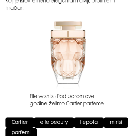
koji je istovremeno elegantan i divlji, profinjen i
hrabar.
Elle wishlist: Pod borom ove
godine želimo Cartier parfeme
Cartier
elle beauty
ljepota
mirisi
parfemi