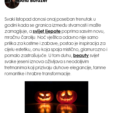
Ana Burazer
Svaki listopad donosi onaj poseban trenutak u
godini kada se granica između stvarnosti i mašte
zamagljuje, a
svijet ljepote
poprima sasvim novu,
mračnu čaroliju. Noć vještica odavno nije samo
prilika za kostime i zabave; postao je inspiracija za
cijelu estetiku, onu koja spaja mistično, glamurozno i
pomalo zastrašujuće. U tom duhu,
beauty
svijet
svake jeseni iznova oživljava s neodoljivim
tretmanima koji prizivaju duhove elegancije, tamne
romantike i hrabre transformacije.