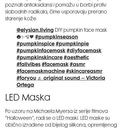
poznati antioksidansi i pomažu u borbi protiv
slobodnih radikala, čime usporavaju prerano
starenje kože.
@elysian.living
DIY pumpkin face mask
🎃✨🫧🧡
#pumpkinseason
#pumpkinspice
#pumpkinpie
#pumpkinfacemask
#diyfacemask
#pumpkinskincare
#aesthetic
#fallvibes
#facemask
#asmr
#facemaskmachine
#skincareasmr
#foryou
♬ original sound – Victoria
Ortega
LED Maska
Po uzoru na Michaela Myersa iz serije filmova
“Halloween”, radi se o LED maski. LED maske su
obično izrađene od bijelog silikona, opremljenog