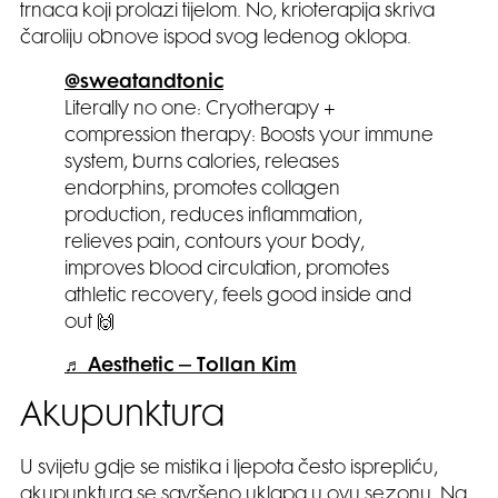
trnaca koji prolazi tijelom. No, krioterapija skriva
čaroliju obnove ispod svog ledenog oklopa.
@sweatandtonic
Literally no one: Cryotherapy +
compression therapy: Boosts your immune
system, burns calories, releases
endorphins, promotes collagen
production, reduces inflammation,
relieves pain, contours your body,
improves blood circulation, promotes
athletic recovery, feels good inside and
out 🙌
♬ Aesthetic – Tollan Kim
Akupunktura
U svijetu gdje se mistika i ljepota često isprepliću,
akupunktura se savršeno uklapa u ovu sezonu. Na