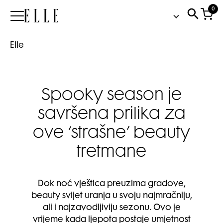
0
Elle
Elle
Spooky season je
savršena prilika za
ove ‘strašne’ beauty
tretmane
Dok noć vještica preuzima gradove,
beauty svijet uranja u svoju najmračniju,
ali i najzavodljiviju sezonu. Ovo je
vrijeme kada ljepota postaje umjetnost