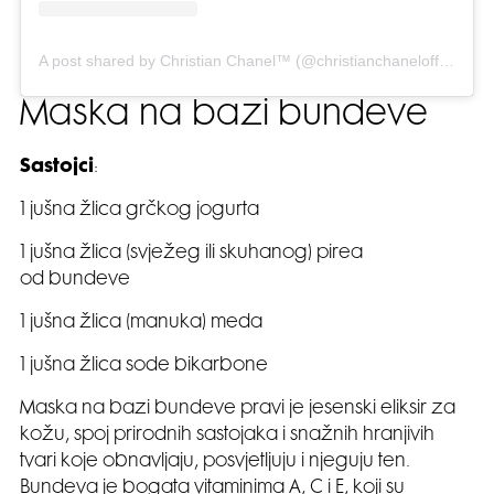
A post shared by Christian Chanel™ (@christianchanelofficial)
Maska na bazi bundeve
Sastojci
:
1 jušna žlica grčkog jogurta
1 jušna žlica (svježeg ili skuhanog) pirea
od bundeve
1 jušna žlica (manuka) meda
1 jušna žlica sode bikarbone
Maska na bazi bundeve pravi je jesenski eliksir za
kožu, spoj prirodnih sastojaka i snažnih hranjivih
tvari koje obnavljaju, posvjetljuju i njeguju ten.
Bundeva je bogata vitaminima A, C i E, koji su