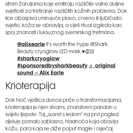
sitnim žaruljama koje emitiraju različite valne duljine
svjetlosti za tretiranje različitih kožnih problema. Dok
lice obasjava umirujuće plavo, crveno ili ljubičasto
svjetlo, koža se obnavlja, a cijeli ritual izgleda kao
spoj znanosti i luksuznog svemirskog tretmana.
@alixearle
It’s worth the hype @Shark
Beauty cryoglow LED mask ♥️👏🏻
#sharkcryoglow
#sponsoredbysharkbeauty
♬ original
sound – Alix Earle
Krioterapija
Dok Noć vještica donosi priče o transformacijama,
krioterapija je njen stvarni, znanstveni pandan u
svijetu ljepote. Taj „susret s ledom“ na prvi pogled
djeluje pomalo sablasno, hladnoća koja obavija
kožu, para koja se diže poput magle i osjećaj