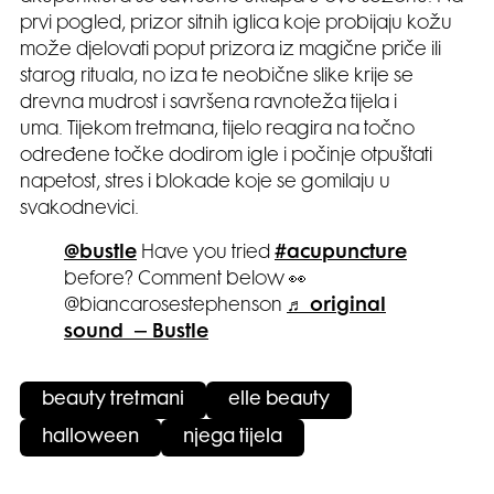
prvi pogled, prizor sitnih iglica koje probijaju kožu
može djelovati poput prizora iz magične priče ili
starog rituala, no iza te neobične slike krije se
drevna mudrost i savršena ravnoteža tijela i
uma. Tijekom tretmana, tijelo reagira na točno
određene točke dodirom igle i počinje otpuštati
napetost, stres i blokade koje se gomilaju u
svakodnevici.
@bustle
Have you tried
#acupuncture
before? Comment below 👀
@biancarosestephenson
♬ original
sound – Bustle
beauty tretmani
elle beauty
halloween
njega tijela