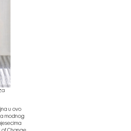
za
ujna u ovo
 za modnog
mjesecima
er of Change