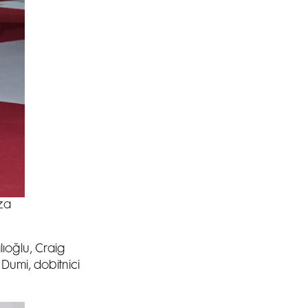
za
ıoğlu, Craig
 Dumi, dobitnici