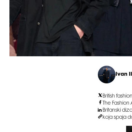
Ivan Il
British fashi
The Fashion 
Britanski di
koja spaja 