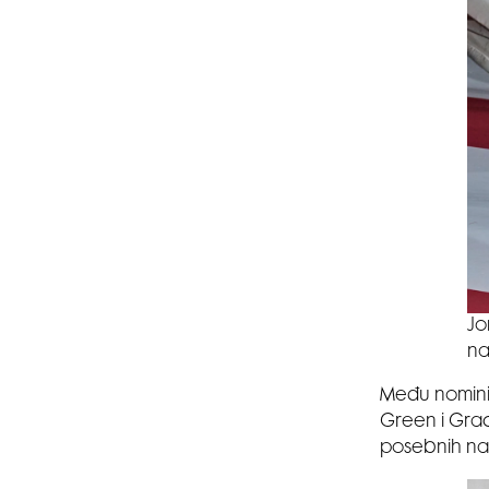
Jo
na
Među nominir
Green i Grace
posebnih nag