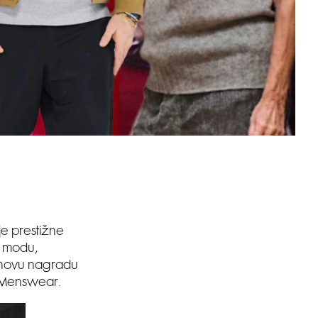
je prestižne
u modu,
, novu nagradu
 Menswear.