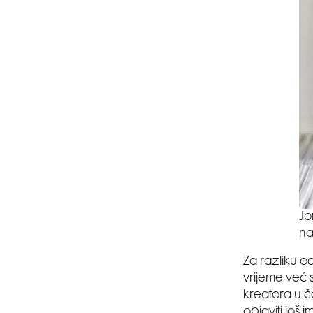
Jo
na
Za razliku od
vrijeme već
kreatora u č
objaviti još