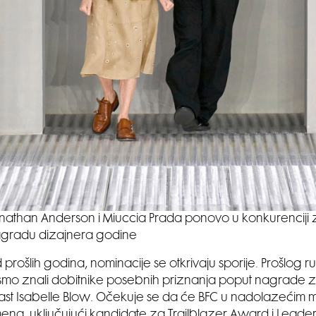
nathan Anderson i Miuccia Prada ponovo u konkurenciji 
gradu dizajnera godine
 prošlih godina, nominacije se otkrivaju sporije. Prošlog r
 smo znali dobitnike posebnih priznanja poput nagrade
ast Isabelle Blow. Očekuje se da će BFC u nadolazećim 
 imena, uključujući kandidate za Trailblazer Award i Lead