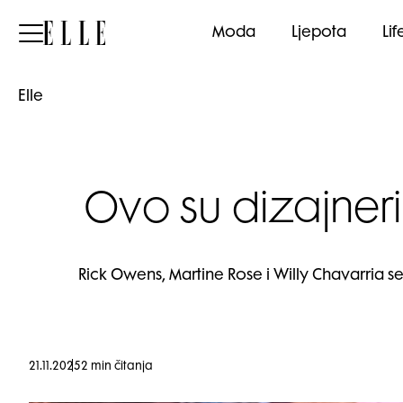
Elle
Moda
Ljepota
Lif
Elle
Ovo su dizajner
Rick Owens, Martine Rose i Willy Chavarria s
21.11.2025
2 min čitanja