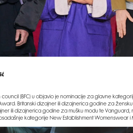
ić
on council (BFC) u objavio je nominacije za glavne kategori
Award: Britanski dizajner ili dizajnerica godine za žensk
zajner ili dizajnerica godine za mušku modu te Vanguard
dosadašnje kategorije New Establishment Womenswear i