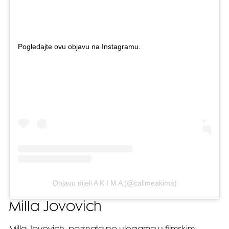
Pogledajte ovu objavu na Instagramu.
Objavu dijeli A K I M A (@callmeakima)
Milla Jovovich