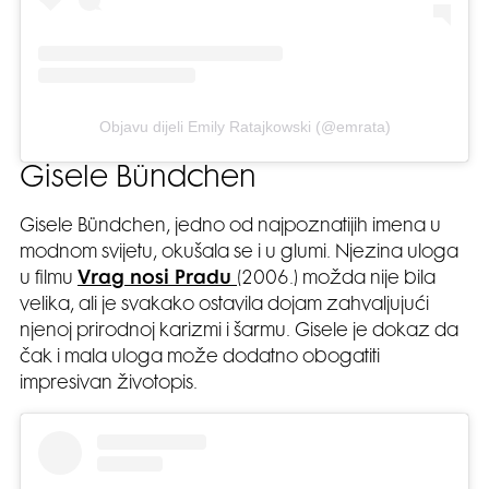
Objavu dijeli Emily Ratajkowski (@emrata)
Gisele Bündchen
Gisele Bündchen, jedno od najpoznatijih imena u
modnom svijetu, okušala se i u glumi. Njezina uloga
u filmu
Vrag nosi Pradu
(2006.) možda nije bila
velika, ali je svakako ostavila dojam zahvaljujući
njenoj prirodnoj karizmi i šarmu. Gisele je dokaz da
čak i mala uloga može dodatno obogatiti
impresivan životopis.