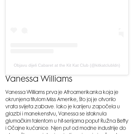
Objavu dijeli Cabaret at the Kit Kat Club (@kitkatclubldn)
Vanessa Williams
Vanessa Williams prva je Afroamerikanka koja je
okrunjena titulom Miss Amerike, što joj je otvorilo
vrata svijeta zabave. Iako je karijeru započela u
glazbi i manekenstvu, Vanessa se istaknula
glumačkim talentom u hit-serijama poput Ružna Betty
i Očajne kućanice. Njen put od modne industrije do