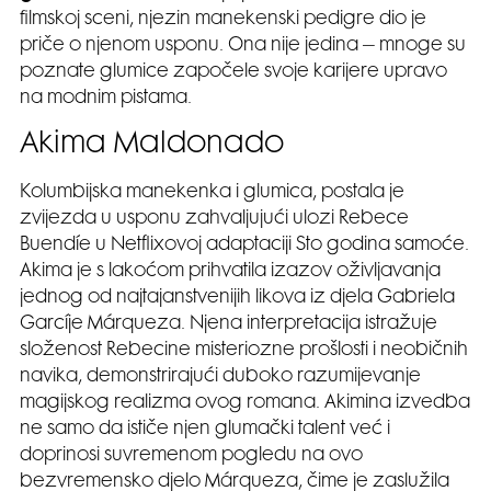
filmskoj sceni, njezin manekenski pedigre dio je
priče o njenom usponu. Ona nije jedina – mnoge su
poznate glumice započele svoje karijere upravo
na modnim pistama.
Akima Maldonado
Kolumbijska manekenka i glumica, postala je
zvijezda u usponu zahvaljujući ulozi Rebece
Buendíe u Netflixovoj adaptaciji Sto godina samoće.
Akima je s lakoćom prihvatila izazov oživljavanja
jednog od najtajanstvenijih likova iz djela Gabriela
Garcíje Márqueza. Njena interpretacija istražuje
složenost Rebecine misteriozne prošlosti i neobičnih
navika, demonstrirajući duboko razumijevanje
magijskog realizma ovog romana. Akimina izvedba
ne samo da ističe njen glumački talent već i
doprinosi suvremenom pogledu na ovo
bezvremensko djelo Márqueza, čime je zaslužila