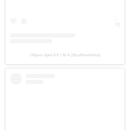
Objavu dijeli A K I M A (@callmeakima)