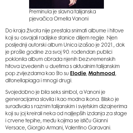
Preminula je slavna talijanska
pjevačica Ornella Vanoni
Do kraja života nije prestala snimati albume i hitove
koji su osvajali radijske stanice diljem regije. Njen
posljednji autorski album Unica izašao je 2021., dok
je prošle godine za svoj 90. rođendan publici
poklonila album obrada njenih bezvremenskih
hitova izvedenih u duetima s aktualnim talijanskim
pop zvijezdama kao što su
Elodie
,
Mahmood
,
ditonellapiaga i mnogi drugi.
Svojedobno je bila seks simbol, a Vanoni je
generacijama slovila i kao modna ikona. Blisko je
surađivala s raznim talijanskim i svjetskim dizajnerima
koji su joj kreirali neka od najljepših izdanja za stage
i crvene tepihe, među kojima se ističu Gianni
Versace, Giorgio Armani, Valentino Garavani.