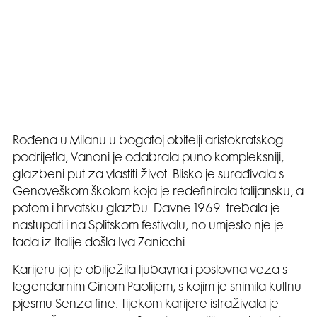
Rođena u Milanu u bogatoj obitelji aristokratskog
podrijetla, Vanoni je odabrala puno kompleksniji,
glazbeni put za vlastiti život. Blisko je surađivala s
Genoveškom školom koja je redefinirala talijansku, a
potom i hrvatsku glazbu. Davne 1969. trebala je
nastupati i na Splitskom festivalu, no umjesto nje je
tada iz Italije došla Iva Zanicchi.
Karijeru joj je obilježila ljubavna i poslovna veza s
legendarnim Ginom Paolijem, s kojim je snimila kultnu
pjesmu Senza fine. Tijekom karijere istraživala je