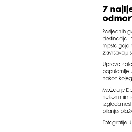
7 najlj
odmor
Posljednjih g
destinacija i
mjesta gdje 
završavaju 
Upravo zato 
popularnije. 
nakon kojeg
Možda je baš 
nekom mirnij
izgleda nest
pitanje: plaž
Fotografije: