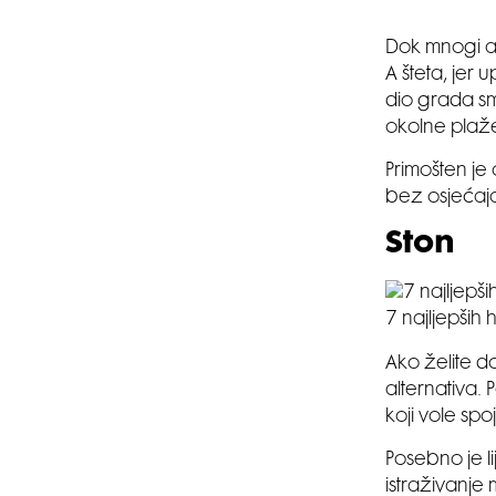
Dok mnogi au
A šteta, jer 
dio grada s
okolne plaže
Primošten je 
bez osjećaja
Ston
7 najljepših 
Ako želite do
alternativa.
koji vole spo
Posebno je li
istraživanje