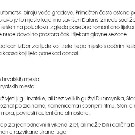
tomatski biraju veće gradove, Primošten često ostane po
upravo je to mjesto koje ima savršen balans između sadržaja
mješten na poluotoku izgleda posebno romantično tijeko
 nude dovoljno prostora čak i tijekom glavne sezone.
odličan izbor za ljude koji žele lijepo mjesto s dobrim rest
 kaosa koji ljeto ponekad donosi.
hrvatskih mjesta
živjeti jug Hrvatske, ali bez velikih gužvi Dubrovnika, Sto
 Poznat po zidinama, kamenicama i sporijem ritmu, Ston je
j mora, povijesti i autentične atmosfere.
jep za jednodnevni ili vikend izlet, ali može biti i odlična
 manje razvikane strane juga.