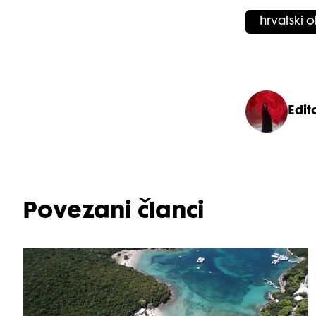
hrvatski o
Edit
Povezani članci