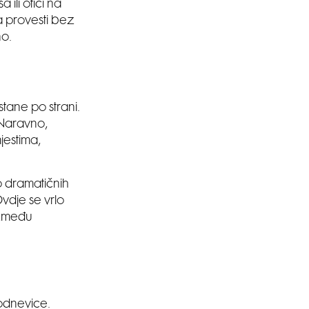
ili otići na
na provesti bez
no.
tane po strani.
. Naravno,
jestima,
o dramatičnih
Ovdje se vrlo
između
kodnevice.