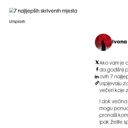
Unsplash
Ivona 
Ako vam je d
da godišnji 
ovih 7 najlje
uspijevaju za
večeri koje
I dok većina
mogu ponuditi
pronašli koma
ipak želite sp