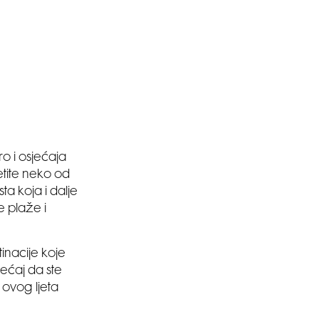
ro i osjećaja
etite neko od
ta koja i dalje
e plaže i
tinacije koje
jećaj da ste
 ovog ljeta