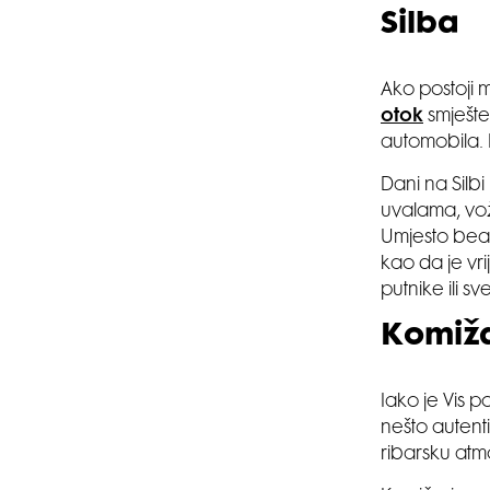
Silba
Ako postoji m
otok
smješte
automobila. 
Dani na Silb
uvalama, vož
Umjesto beac
kao da je vr
putnike ili s
Komiža
Iako je Vis p
nešto autenti
ribarsku atmo