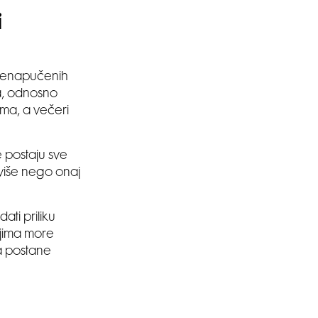
i
 prenapučenih
ra, odnosno
rma, a večeri
 postaju sve
jviše nego onaj
ati priliku
ojima more
a postane