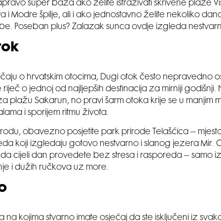
ravo super baza ako želite istraživati skrivene plaže Visa 
va i Modre špilje, ali i ako jednostavno želite nekoliko da
be. Poseban plus? Zalazak sunca ovdje izgleda nestvar
tok
ričaju o hrvatskim otocima, Dugi otok često nepravedno os
riječ o jednoj od najljepših destinacija za mirniji godišnji
a plažu Sakarun, no pravi šarm otoka krije se u manjim m
lama i sporijem ritmu života.
rirodu, obavezno posjetite park prirode Telašćica – mjest
leda koji izgledaju gotovo nestvarno i slanog jezera Mir. 
da cijeli dan provedete bez stresa i rasporeda – samo 
nje i dužih ručkova uz more.
o
a na kojima stvarno imate osjećaj da ste isključeni iz sva