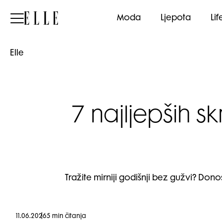
Elle
Moda
Ljepota
Lif
Elle
7 najljepših s
Tražite mirniji godišnji bez gužvi? Donos
11.06.2026
5 min čitanja