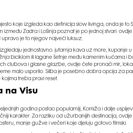
jesto koje izgleda kao definicija slow livinga, onda je to S
n između Zadra i Lošinja poznat je po jednoj stvari: ovdj
I upravo je to njegov najveći luksuz.
i izgledaju jednostavno: jutarnja kava uz more, kupanje u
nja biciklom ili lagane šetnje među kamenim kućama i b
h clubova i glasne glazbe, ovdje ćete pronaći mir, lokal
ijeme malo usporilo. Silba je posebno dobra opcija za pa
ve kojima treba pravi reset.
 na Visu
osljednjih godina postao popularniji, Komiža i dalje uspije
čniji karakter. Za razliku od užurbanijih destinacija, ovdj
sferu, manje gužve i večeri koje djeluju gotovo filmski.