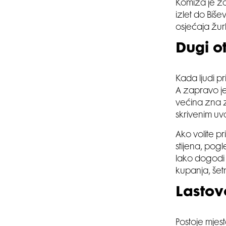
Komiža je zap
izlet do Biše
osjećaja žur
Dugi o
Kada ljudi p
A zapravo je 
većina zna z
skrivenim uva
Ako volite p
stijena, pog
lako dogodi 
kupanja, šet
Lastov
Postoje mjest