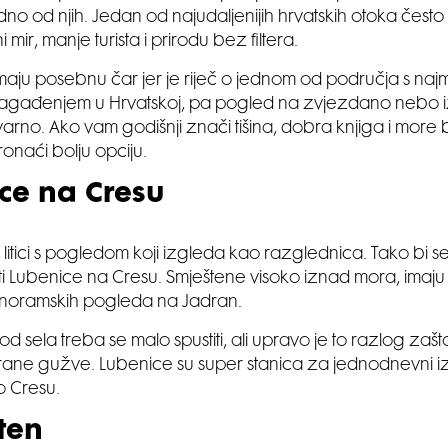
dno od njih. Jedan od najudaljenijih hrvatskih otoka često bi
 mir, manje turista i prirodu bez filtera.
maju posebnu čar jer je riječ o jednom od područja s naj
 zagađenjem u Hrvatskoj, pa pogled na zvjezdano nebo 
arno. Ako vam godišnji znači tišina, dobra knjiga i more
ronaći bolju opciju.
ce na Cresu
 litici s pogledom koji izgleda kao razglednica. Tako bi s
i Lubenice na Cresu. Smještene visoko iznad mora, imaju
panoramskih pogleda na Jadran.
d sela treba se malo spustiti, ali upravo je to razlog zaš
ane gužve. Lubenice su super stanica za jednodnevni izlet 
o Cresu.
ten