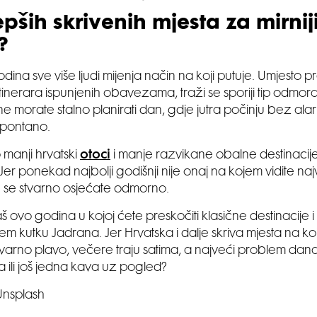
epših skrivenih mjesta za mirnij
?
odina sve više ljudi mijenja način na koji putuje. Umjesto
 itinerara ispunjenih obavezama, traži se sporiji tip odmo
ne morate stalno planirati dan, gdje jutra počinju bez ala
spontano.
manji hrvatski
otoci
i manje razvikane obalne destinacije
Jer ponekad najbolji godišnji nije onaj na kojem vidite na
 se stvarno osjećate odmorno.
ovo godina u kojoj ćete preskočiti klasične destinacije i d
em kutku Jadrana. Jer Hrvatska i dalje skriva mjesta na k
varno plavo, večere traju satima, a najveći problem dan
a ili još jedna kava uz pogled?
 Unsplash