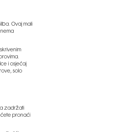
ilba. Ovaj mali
e nema
 skrivenim
orovima.
ce i osjećaj
rove, solo
va zadržati
e ćete pronaći