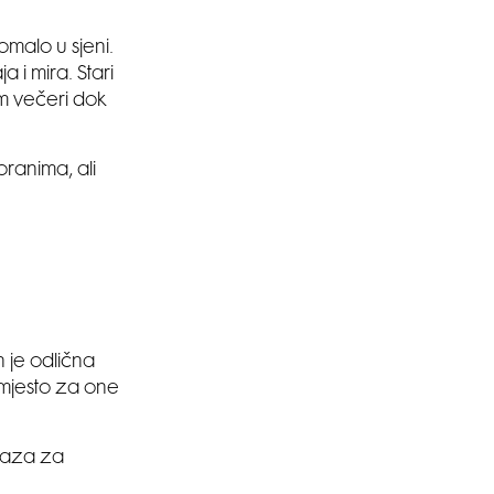
malo u sjeni.
 i mira. Stari
m večeri dok
oranima, ali
n je odlična
 mjesto za one
 baza za