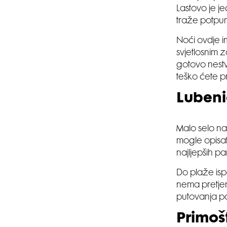
Lastovo je je
traže potpuni
Noći ovdje i
svjetlosnim
gotovo nestv
teško ćete p
Lubeni
Malo selo na
mogle opisat
najljepših 
Do plaže ispo
nema pretjer
putovanja p
Primoš