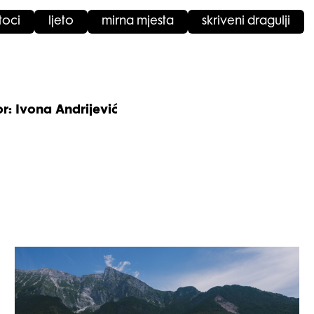
toci
ljeto
mirna mjesta
skriveni dragulji
or: Ivona Andrijević