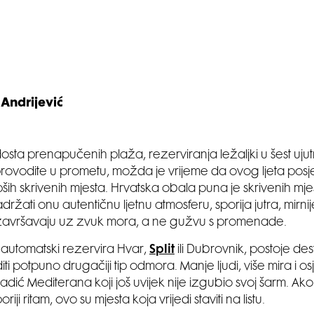
Andrijević
osta prenapučenih plaža, rezerviranja ležaljki u šest ujut
provodite u prometu, možda je vrijeme da ovog ljeta posj
pših skrivenih mjesta. Hrvatska obala puna je skrivenih mjes
držati onu autentičnu ljetnu atmosferu, sporija jutra, mirnij
 završavaju uz zvuk mora, a ne gužvu s promenade.
 automatski rezervira Hvar,
Split
ili Dubrovnik, postoje des
 potpuno drugačiji tip odmora. Manje ljudi, više mira i os
dić Mediterana koji još uvijek nije izgubio svoj šarm. Ako
oriji ritam, ovo su mjesta koja vrijedi staviti na listu.