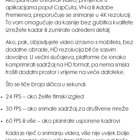
Ako planirate uređivati video, primjerice u
aplikacijama poput CapCuta, VN-a ili Adobe
Premierea, preporučuje se snimanje u 4K rezoluciji.
To vam omogućuje da kasnije bez gubitka kvalitete
izrežete kadar ili zumirate određeni detalj.
Ako, pak, objavljujete video izravno s mobitela, bez
dodatne obrade, HD rezolucija bit će sasvim
dovoljna. U većini slučajeva, platforme će ionako
komprimirati sadržaj na HD format, pa nema smisla
trošiti dodatni prostor i vrijeme na veće datoteke.
Što se tiče broja sličica u sekundi:
24 FPS – ako želite filmski izgled
30 FPS – ako snimate sadržaj za društvene mreže
60 FPS ili više – ako planirate usporene kadrovi
Kada je riječ o snimanju videa, više nije uvijek bolje.