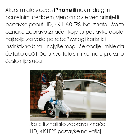
Ako snimate videe s
iPhone
ili nekim drugim
pametnim uređajem, vjerojatno ste već primijetili
postavke poput HD, 4K ili 60 FPS. No, znate li što te
oznake zapravo znače i koje su postavke doista
najbolje za vaše potrebe? Mnogi korisnici
instinktivno biraju najviše moguće opcije i misle da
će tako dobiti bolju kvalitetu snimke, no u praksi to
često nije slučaj.
Jeste li znali što zapravo znače
HD, 4K i FPS postavke na vašoj