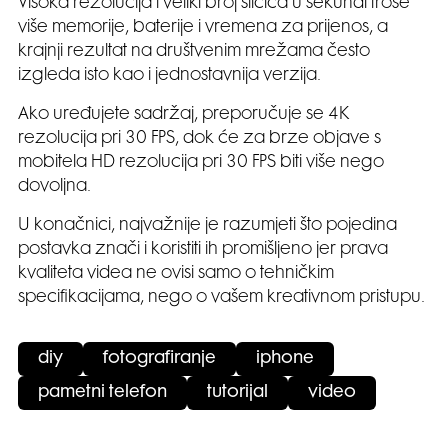
Visoka rezolucija i veliki broj sličica u sekundi troše
više memorije, baterije i vremena za prijenos, a
krajnji rezultat na društvenim mrežama često
izgleda isto kao i jednostavnija verzija.
Ako uređujete sadržaj, preporučuje se 4K
rezolucija pri 30 FPS, dok će za brze objave s
mobitela HD rezolucija pri 30 FPS biti više nego
dovoljna.
U konačnici, najvažnije je razumjeti što pojedina
postavka znači i koristiti ih promišljeno jer prava
kvaliteta videa ne ovisi samo o tehničkim
specifikacijama, nego o vašem kreativnom pristupu.
diy
fotografiranje
iphone
pametni telefon
tutorijal
video