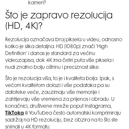
kameri?
Što je zapravo rezolucija
(HD, 4K)?
Rezolucija označava broj piksela u videu, odnosno
koliko je slika detaljna. HD (1080p) znači ‘High
Definition’ i danas je standard za većinu
videozapisa, dok 4K ima četiri puta više piksela i
nudi znatno bolju oštrinu i preciznost slike.
Što je rezolucija viša, to je i kvaliteta bolja. Ipak, s
većom kvalitetom dolazi i više podataka pa su
datoteke veće, zauzimaju više memorije i
zahtijevaju više vremena za prijenos i obradu. U
konačnici, društvene mreže poput Instagrama,
TikToka
ili YouTubea često automatski komprimiraju
sadržaj na HD rezoluciju, bez obzira na to što ste
snimali u 4K formatu.