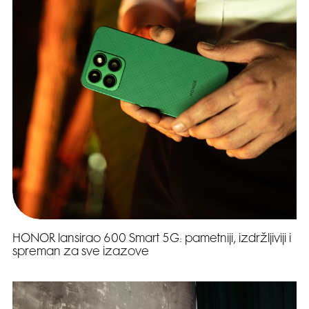
HONOR lansirao 600 Smart 5G: pametniji, izdržljiviji i
spreman za sve izazove