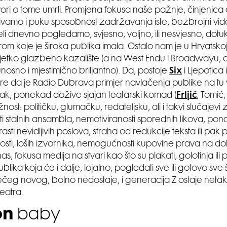
ori o tome umrli. Promjena fokusa naše pažnje, činjenica
vamo i puku sposobnost zadržavanja iste, bezbrojni vide
tjeli dnevno pogledamo, svjesno, voljno, ili nesvjesno, dotuk
rom koje je široka publika imala. Ostalo nam je u Hrvatskoj
 rijetko glazbeno kazalište (a na West Endu i Broadwayu,
nosno i mjestimično briljantno). Da, postoje
Six
i Ljepotica i
re da je Radio Dubrava primjer navlačenja publike na tu
pak, ponekad dožive sjajan teatarski komad (
Frljić
, Tomić, 
ost: političku, glumačku, redateljsku, ali i takvi slučajevi
ti stalnih ansambla, nemotiviranosti sporednih likova, pona
rasti nevidljivih poslova, straha od redukcije teksta ili pak
sti, loših izvornika, nemogućnosti kupovine prava na d
 fokusa medija na stvari kao što su plakati, golotinja ili po
ika koja će i dalje, lojalno, pogledati sve ili gotovo sve 
čeg novog, bolno nedostaje, i generacija Z ostaje neta
eatra.
on
baby