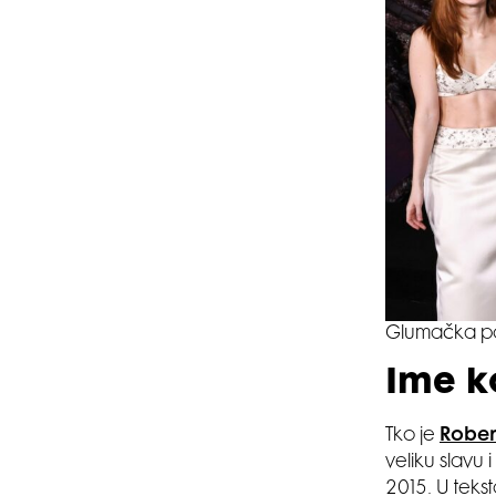
Glumačka pos
Ime ko
Tko je
Rober
veliku slavu 
2015. U teks