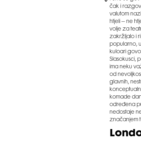
čak i razgov
valutom nazi
htjeli – ne h
volje za teat
zakržljalo i
popularno, u
kuloari govo
Slasokusci, 
ima neku važn
od nevoljkos
glavnih, nest
konceptualno
komade danas,
određena publ
nedostaje ne
značanjem t
Lond