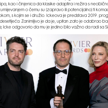
ipa, kao i činjenica da klasike adaptira i režira s neobič
mijevanjem o čemu su (zapravo ili potencijalno) ti komadi.
kom, s kojim se i družio. Ickeova je predstava 2019. pro
esetljeća. Zanimljivo je da je, upitan zato je odabrao b
a
, Icke odgovorio da mu je jedino bilo važno da radi sa S