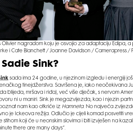
s Olivier nagradom koju je osvojio za adaptaciju Edipa, a p
rke i Cate Blanchett / Joanne Davidson / Camerapress / 
 Sadie Sink?
Sink
sada ima 24 godine, u njezinom izgledu i energiji još 
enačkog tinejdžerstva. Savršena je, iako neočekivana Julij
da blijeda, mršava i riđa), već više dječak, s nervom Amer
govoru ni u maniri. Sink je megazvijezda, kao i njezin partne
poznat nam kao otkriće iz
Hamneta
. No najveća zvije
nitivno je Ickeova režija. Odlučio je cijeli komad posvetiti v
 se stihom koji će u neonskim slovima i biti izvješen na kaza
a minute there are many days“.