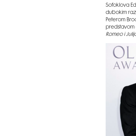
Sofoklova Ed
dubokim razu
Peterom Broo
predstavom d
Romeo i Julij