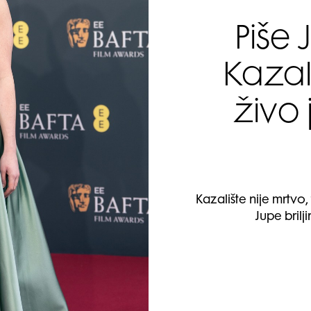
Piše 
Kazali
živo 
Kazalište nije mrtvo
Jupe bril