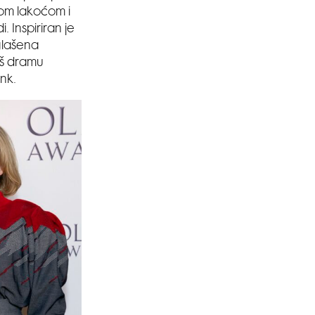
nom lakoćom i
 Inspiriran je
glašena
aš dramu
ink.