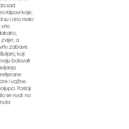
 da sad
o klipovi koje,
li su i ono malo
 vrlo
 dakako,
 zvijer, a
 vrtu zabave.
Buljan), koji
 znaju bolovati
vljanja
 pretjerane
obre i važne
ljupci. Postoji
što se nudi: no
knuta