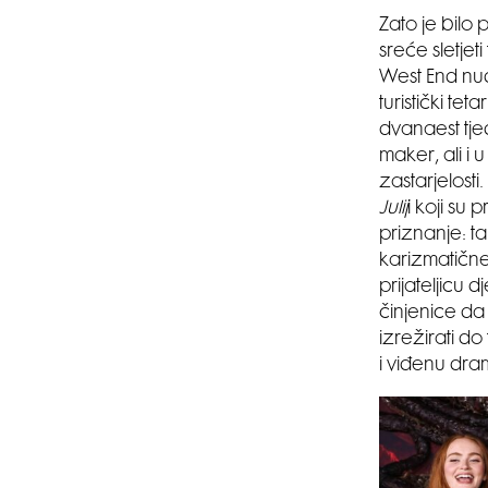
Zato je bilo
sreće sletjet
West End nud
turistički te
dvanaest tje
maker, ali i 
zastarjelost
Julij
i koji su
priznanje: t
karizmatične
prijateljicu
činjenice da 
izrežirati do
i viđenu dra