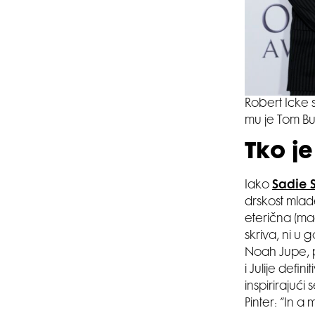
Robert Icke 
mu je Tom Bu
Tko je
Iako
Sadie 
drskost mlad
eterična (ma
skriva, ni u 
Noah Jupe, 
i Julije defi
inspirirajući
Pinter: “In 