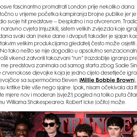
 posve fascinantno promatrati London prije nekoliko dana.
i točno u vrijeme početka kampiranja brojne publike jer je
io svoje hit predstave – besplatno i na otvorenom. Tradi
tar naravno cvjeta (mjuzikli), sistem velikih zvijezda koje igr
dana svaki dan (neke dane i dvaput) također je sjajan 
u takvim velikim produkcijama gledatelj često može osjetit
i. No tako nešto se nije dogodilo u apsolutno senzaciona
 prošli vikend zatvorili takozvani “run“ (razdoblje igranja p
a me predstava zanimala od samog starta zbog Sadie Sin
 crvenokose djevojke koja je jedno cijelo desetljeće igra
 djevojčice sa supermoćima Eleven (
Millie Bobbie Brown
)
su kritike bile više nego sjajne. Ipak, nisam očekivala da
 te mjere nov i moderan (svjež!) pogled na toliko puta čita
mu Williama Shakespearea. Robert Icke (očito) može.