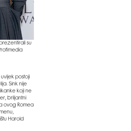
rezentirali su
Profimedia
uvijek postoji
a: Sink nije
ikanke koji ne
r, briljantni
zda ovog Romea
remenu,
lištu Harold