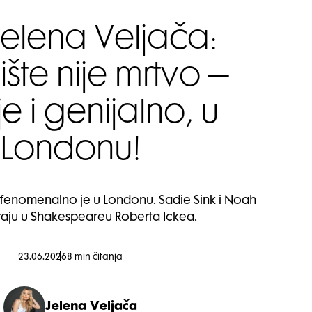
Jelena Veljača:
šte nije mrtvo –
je i genijalno, u
Londonu!
, fenomenalno je u Londonu. Sadie Sink i Noah
jiraju u Shakespeareu Roberta Ickea.
23.06.2026
8 min čitanja
Jelena Veljača