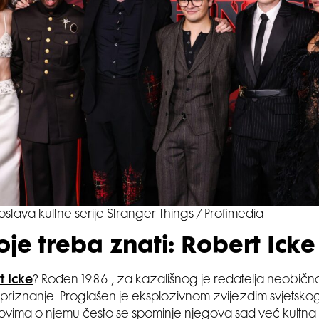
tava kultne serije Stranger Things / Profimedia
je treba znati: Robert Icke
t Icke
? Rođen 1986., za kazališnog je redatelja neobičn
i priznanje. Proglašen je eksplozivnom zvijezdim svjetskog
tovima o njemu često se spominje njegova sad već kultna