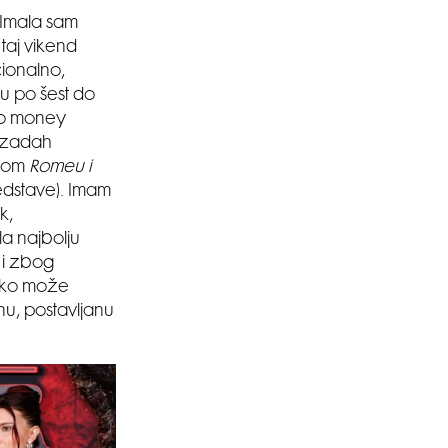
 Imala sam
 taj vikend
cionalno,
aju po šest do
kao money
i zadah
lnom
Romeu i
redstave). Imam
k,
la najbolju
, i zbog
 itko može
nu, postavljanu