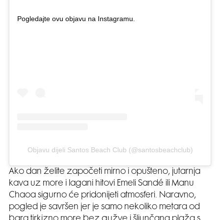
Pogledajte ovu objavu na Instagramu.
Objavu dijeli Santos Beach Club (@santosbeachclub)
Ako dan želite započeti mirno i opušteno, jutarnja
kava uz more i lagani hitovi Emeli Sandé ili Manu
Chaoa sigurno će pridonijeti atmosferi. Naravno,
pogled je savršen jer je samo nekoliko metara od
bara tirkizno more bez gužve i šljunčana plaža s