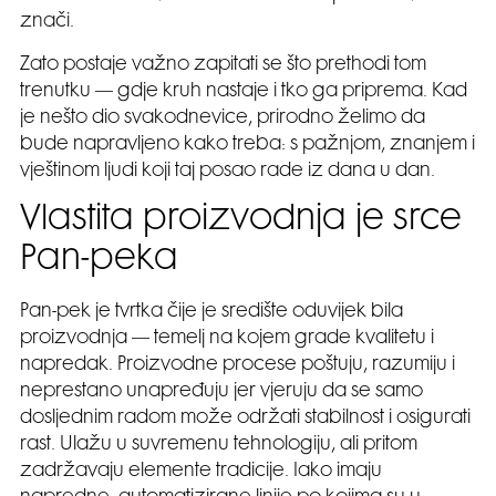
znači.
Zato postaje važno zapitati se što prethodi tom
trenutku — gdje kruh nastaje i tko ga priprema. Kad
je nešto dio svakodnevice, prirodno želimo da
bude napravljeno kako treba: s pažnjom, znanjem i
vještinom ljudi koji taj posao rade iz dana u dan.
Vlastita proizvodnja je srce
Pan-peka
Pan-pek je tvrtka čije je središte oduvijek bila
proizvodnja — temelj na kojem grade kvalitetu i
napredak. Proizvodne procese poštuju, razumiju i
neprestano unapređuju jer vjeruju da se samo
dosljednim radom može održati stabilnost i osigurati
rast. Ulažu u suvremenu tehnologiju, ali pritom
zadržavaju elemente tradicije. Iako imaju