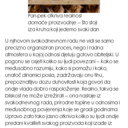
Pan-pek otkriva realnost
domaće proizvodnje – što stoji
iza kruha koji jedemo svaki dan
U njihovom svakodnevnom radu ne vidi se samo
precizno organiziran proces, nego i radna
atmosfera u kojoj odnosi djeluju gotovo obiteljski. U
pogonu se osjeti koliko su ljudi povezani – kako se
međusobno razumiju, kako si pomažu i kako,
unatoč dinamici posla, zadržavaju onu tihu,
prepoznatljivu dozu duhovitosti koja govori da
ondje vlada dobro raspoloženje. Realno, takva se
bliskost ne može izrežirati – ona nastaje iz
svakodnevnog rada, prirodne topline u odnosima i
međusobnog povjerenja koje se gradi godinama.
Upravo zato tako jasno otkriva koliko su ljudi ondje
predani kvaliteti svakog proizvoda koji izađe iz