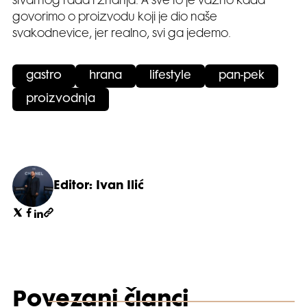
stvarnog rada i znanja. A sve to je važno kada
govorimo o proizvodu koji je dio naše
svakodnevice, jer realno, svi ga jedemo.
gastro
hrana
lifestyle
pan-pek
proizvodnja
Editor: Ivan Ilić
Povezani članci