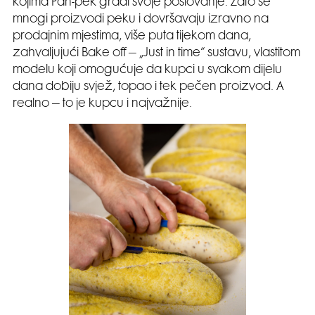
kojima Pan-pek gradi svoje poslovanje. Zato se
mnogi proizvodi peku i dovršavaju izravno na
prodajnim mjestima, više puta tijekom dana,
zahvaljujući Bake off – „Just in time“ sustavu, vlastitom
modelu koji omogućuje da kupci u svakom dijelu
dana dobiju svjež, topao i tek pečen proizvod. A
realno – to je kupcu i najvažnije.