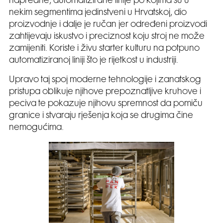
napredne, automatizirane linije po kojima su u
nekim segmentima jedinstveni u Hrvatskoj, dio
proizvodnje i dalje je ručan jer određeni proizvodi
zahtijevaju iskustvo i preciznost koju stroj ne može
zamijeniti. Koriste i živu starter kulturu na potpuno
automatiziranoj liniji što je rijetkost u industriji.
Upravo taj spoj moderne tehnologije i zanatskog
pristupa oblikuje njihove prepoznatljive kruhove i
peciva te pokazuje njihovu spremnost da pomiču
granice i stvaraju rješenja koja se drugima čine
nemogućima.