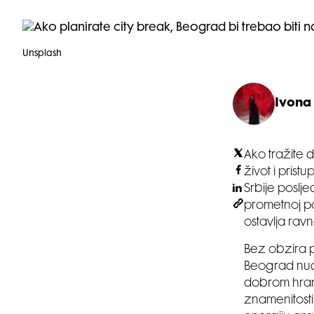
Unsplash
Ivona 
Ako tražite 
život i pris
Srbije poslje
prometnoj po
ostavlja rav
Bez obzira pl
Beograd nudi
dobrom hrano
znamenitosti,