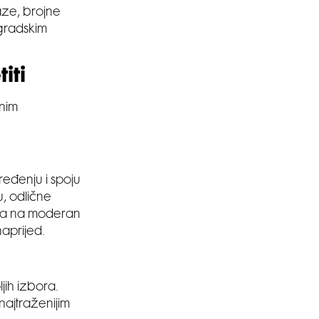
aze, brojne
ogradskim
iti
rnim
eđenju i spoju
u, odlične
jena na moderan
naprijed.
jih izbora.
najtraženijim