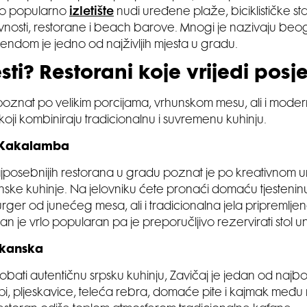
Ovo popularno
izletište
nudi uređene plaže, biciklističke st
ivnosti, restorane i beach barove. Mnogi je nazivaju be
endom je jedno od najživljih mjesta u gradu.
sti? Restorani koje vrijedi posjet
oznat po velikim porcijama, vrhunskom mesu, ali i mode
koji kombiniraju tradicionalnu i suvremenu kuhinju.
 Kakalamba
posebnijih restorana u gradu poznat je po kreativnom ur
janske kuhinje. Na jelovniku ćete pronaći domaću tjestenin
rger od junećeg mesa, ali i tradicionalna jela pripreml
an je vrlo popularan pa je preporučljivo rezervirati stol u
lkanska
obati autentičnu srpsku kuhinju, Zavičaj je jedan od najbol
pi, pljeskavice, teleća rebra, domaće pite i kajmak među 