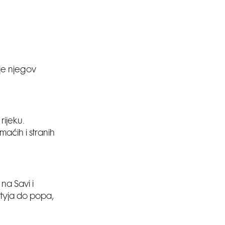
je njegov
rijeku.
aćih i stranih
na Savi i
rtyja do popa,