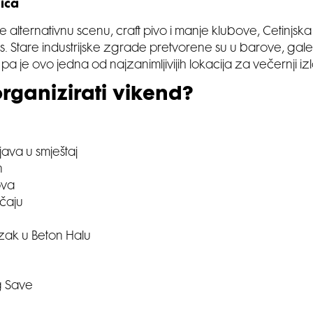
lica
te alternativnu scenu, craft pivo i manje klubove, Cetinjska
s. Stare industrijske zgrade pretvorene su u barove, galer
a je ovo jedna od najzanimljivijih lokacija za večernji iz
rganizirati vikend?
java u smještaj
n
ova
čaju
azak u Beton Halu
g Save