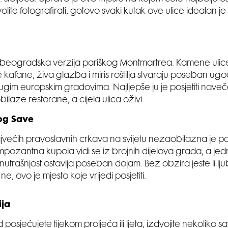
olite fotografirati, gotovo svaki kutak ove ulice idealan
e beogradska verzija pariškog Montmartrea. Kamene ulic
 kafane, živa glazba i miris roštilja stvaraju poseban ugođ
ugim europskim gradovima. Najljepše ju je posjetiti nave
ilaze restorane, a cijela ulica oživi.
og Save
većih pravoslavnih crkava na svijetu nezaobilazna je p
. Impozantna kupola vidi se iz brojnih dijelova grada, a je
utrašnjost ostavlja poseban dojam. Bez obzira jeste li ljub
i ne, ovo je mjesto koje vrijedi posjetiti.
ija
osjećujete tijekom proljeća ili ljeta, izdvojite nekoliko s