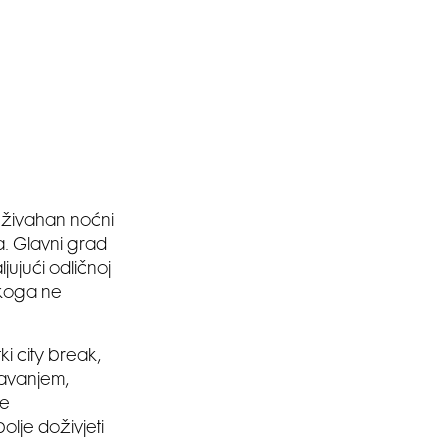
, živahan noćni
a. Glavni grad
ljujući odličnoj
ikoga ne
tki city break,
davanjem,
je
bolje doživjeti