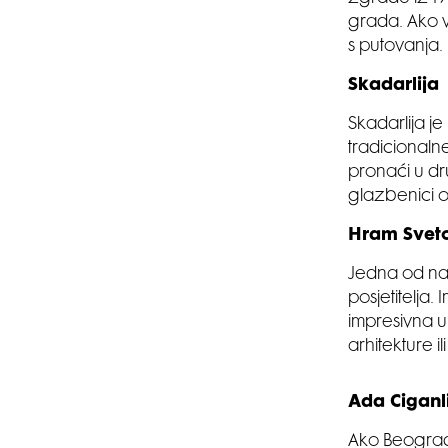
grada. Ako v
s putovanja.
Skadarlija
Skadarlija j
tradicionalne
pronaći u dr
glazbenici ob
Hram Svet
Jedna od naj
posjetitelja
impresivna un
arhitekture il
Ada Ciganl
Ako Beograd p