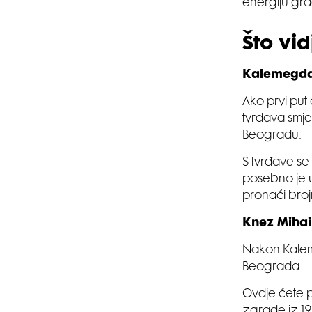
energiju gra
Što vi
Kalemegda
Ako prvi put
tvrđava smje
Beogradu.
S tvrđave se
posebno je u
pronaći broj
Knez Mihai
Nakon Kaleme
Beograda.
Ovdje ćete pr
zgrade iz 19.