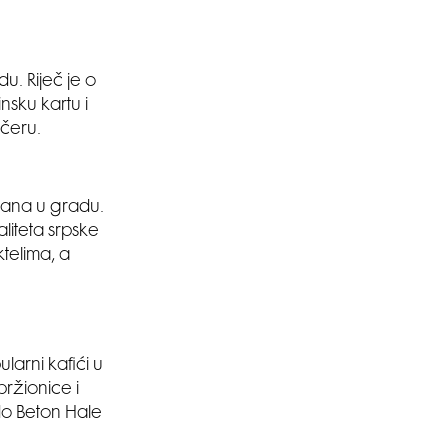
u. Riječ je o
nsku kartu i
ečeru.
rana u gradu.
liteta srpske
telima, a
larni kafići u
pržionice i
do Beton Hale