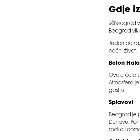
Gdje i
Beograd vike
Jedan od ra
noćni život.
Beton Hala
Ovdje ćete p
Atmosfera je
gostiju.
Splavovi
Beograd je p
Dunavu. Ponu
rocka i doma