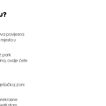
u?
Ova povijesna
 mjesta u
z park
dina, ovdje ćete
ješačkoj zoni
 prekrasne
titi ritam