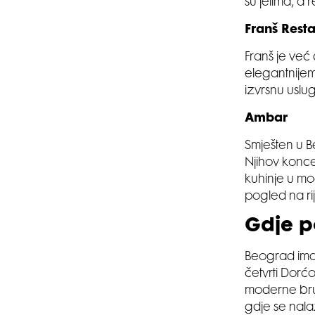
su jelima, a
Franš Rest
Franš je već
elegantnijem 
izvrsnu uslu
Ambar
Smješten u B
Njihov konce
kuhinje u mo
pogled na ri
Gdje p
Beograd ima 
četvrti Dorćo
moderne brun
gdje se nala