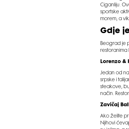
Ciganliju. 
sportske akt
morem, a vik
Gdje je
Beograd je p
restoranima 
Lorenzo &
Jedan od naj
srpske i tali
steakove, bu
način. Restor
Zavičaj Ba
Ako želite pr
Njihovi ćeva