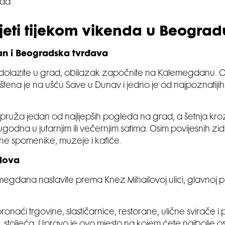
da.
djeti tijekom vikenda u Beograd
n i Beogradska tvrđava
 dolazite u grad, obilazak započnite na Kalemegdanu. 
štena je na ušću Save u Dunav i jedno je od najpoznatijih
 pruža jedan od najljepših pogleda na grad, a šetnja kro
godna u jutarnjim ili večernjim satima. Osim povijesnih zi
ne spomenike, muzeje i kafiće.
lova
gdana nastavite prema Knez Mihailovoj ulici, glavnoj p
onaći trgovine, slastičarnice, restorane, ulične svirače i
 stoljeća. Upravo je ovo mjesto na kojem ćete najbolje osje