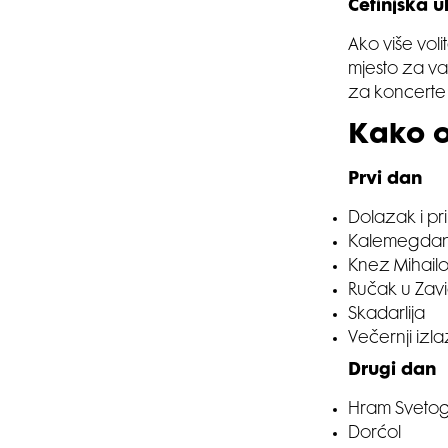
Cetinjska u
Ako više voli
mjesto za va
za koncerte p
Kako o
Prvi dan
Dolazak i pri
Kalemegda
Knez Mihail
Ručak u Zavi
Skadarlija
Večernji izl
Drugi dan
Hram Sveto
Dorćol