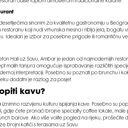
 restoran odiše toplom atmosferom tradicionalne kafane.
aurant
 desetljećima sinonim za kvalitetnu gastronomiju u Beograd
restoranu koji nudi vrhunska mesna i riblja jela, bogatu vi
gu. Idealan je izbor za posebne prigode ili romantičnu v
eton Hali uz Savu, Ambar je jedan od najmodernijih resto
pt malih tanjura omogućuje isprobavanje različitih specija
dernoj interpretaciji. Posebno su poznati po brunchu i kok
jeku dodatni je razlog za posjet.
opiti kavu?
iznimno razvijenu kulturu ispijanja kave. Posebno su popu
l, gdje ćete pronaći brojne specialty coffee lokale, male 
ch barove. Ako više volite pogled na rijeku, prošećite 
ze brojni kafići s terasama uz Savu.