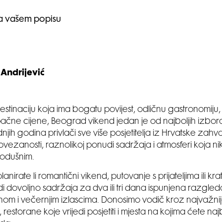
Andrijević
destinaciju koja ima bogatu povijest, odličnu gastronomiju
tupačne cijene, Beograd vikend jedan je od najboljih izbor
dnjih godina privlači sve više posjetitelja iz Hrvatske zahva
vezanosti, raznolikoj ponudi sadržaja i atmosferi koja n
nodušnim.
anirate li romantični vikend, putovanje s prijateljima ili kra
 dovoljno sadržaja za dva ili tri dana ispunjena razgle
m i večernjim izlascima. Donosimo vodič kroz najvažni
 restorane koje vrijedi posjetiti i mjesta na kojima ćete naj