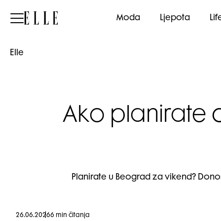
Elle
Moda
Ljepota
Lif
Elle
Ako planirate c
Planirate u Beograd za vikend? Donosi
26.06.2026
6 min čitanja