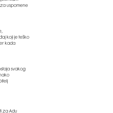
 je za uspomene
e,
aj koji je teško
čer kada
ostaja svakog
dnako
itelj
ati za Adu