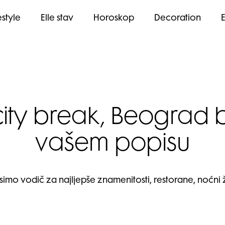
estyle
Elle stav
Horoskop
Decoration
ity break, Beograd b
vašem popisu
mo vodič za najljepše znamenitosti, restorane, noćni ž